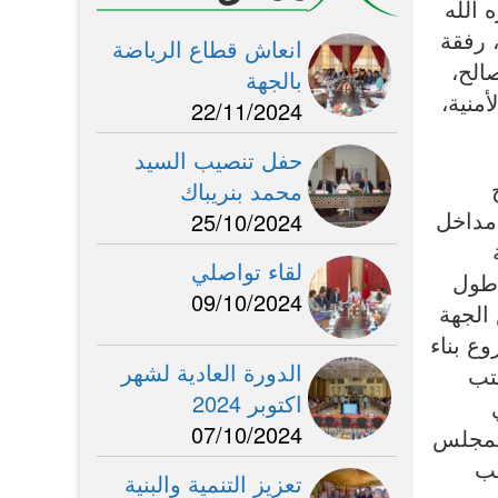
 الله
 رفقة
انعاش قطاع الرياضة
الح،
بالجهة
منية،
22/11/2024
حفل تنصيب السيد
محمد بنريباك
وتقوية مداخل
25/10/2024
لقاء تواصلي
 طول
09/10/2024
جلس الجهة
وع بناء
الدورة العادية لشهر
تب
اكتوبر 2024
07/10/2024
درهم وبمساهمة لمجلس
طب
تعزيز التنمية والبنية