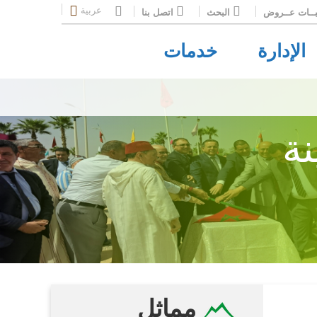
عربية
ــات عــروض
البحث
اتصل بنا
الإدارة
خدمات
نة
مماثل