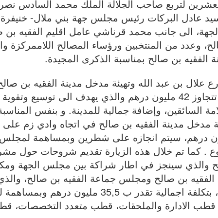
العشرين لتربع صاحب الجلالة الملك محمد السادس نصره
يد عادل البركات رئيس مجلس جهة بني ملال- خنيفرة،
جهة، الى جانب محمد قرناشي عامل اقليم الفقيه بن ص
، وعدد من المنتخبين ورؤساء المصالح اللاممركزة والأ
 الفقيه بن صالح بمناسبة الذكرى المجيدة.
ع علال بن عبد الله وتهيئة مدخل مدينة الفقيه بن صالح
المنجز من طرف مجلس الجهة بتكلفة مالية تتجاوز 42 مليون درهم والذي يهدف الى توسيع 
مة السائقين، وإضافة جمالية للمدينة. و بنفس المناسبة
ئة مدخل مدينة الفقيه بن صالح في اتجاه وادي زم على
 بتكلفة الاجمالية تقدر ب 25,80 مليون درهم، سيتم انجازه على شطرين وبمساهمة لم
مشروع . كما تم خلال هذه الزيارة تقديم شروحات حول مشر
صالح والذي سينجز في اطار شراكة بين مجلس الجهة ومك
 الفقيه بن صالح ومجلس جماعة الفقيه بن صالح، والذي
سيشيد على مساحة تقدر ب 4300 متر مربع، بتكلفة اجمالية تقدر ب 35,5 مليون 
 كل من قطب الادارة والملحقات، قطب متعدد التخصصات، ق