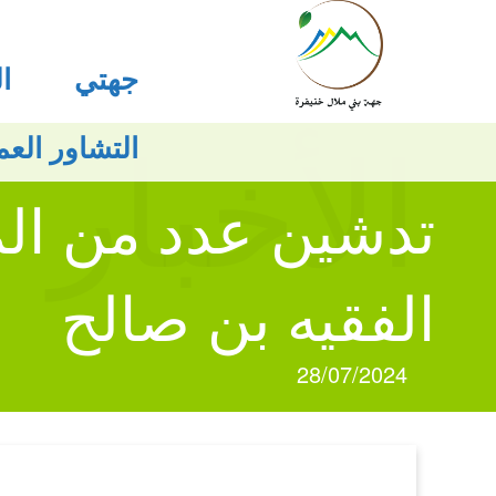
جهتي
ا
التشاور الع
الأخبار
تدشين عدد من المش
الفقيه بن صالح
28/07/2024