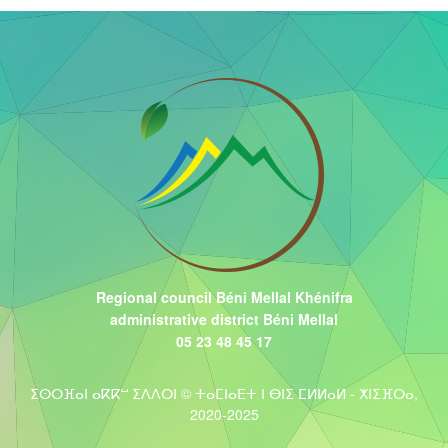
Regional council Béni Mellal Khénifra
administrative district Béni Mellal
05 23 48 45 17
ⵉⵙⵔⴼⴰⵏ ⴰⴽⴽⵯ ⵉⴷⴷⵔⵏ © ⵜⴰⵎⵏⴰⴹⵜ ⵏ ⴱⵏⵉ ⵎⵍⵍⴰⵍ - ⵅⵏⵉⴼⵔⴰ,
2020-2025