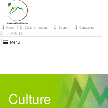
News
Calls for tenders
Search
Contact us
English
Menu
Culture