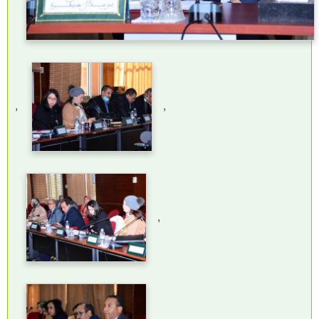
,
,
,