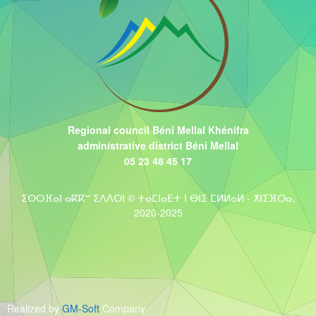
Regional council Béni Mellal Khénifra
administrative district Béni Mellal
05 23 48 45 17
ⵉⵙⵔⴼⴰⵏ ⴰⴽⴽⵯ ⵉⴷⴷⵔⵏ © ⵜⴰⵎⵏⴰⴹⵜ ⵏ ⴱⵏⵉ ⵎⵍⵍⴰⵍ - ⵅⵏⵉⴼⵔⴰ,
2020-2025
Realized by
GM-Soft
Company