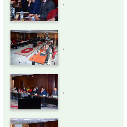
,
,
,