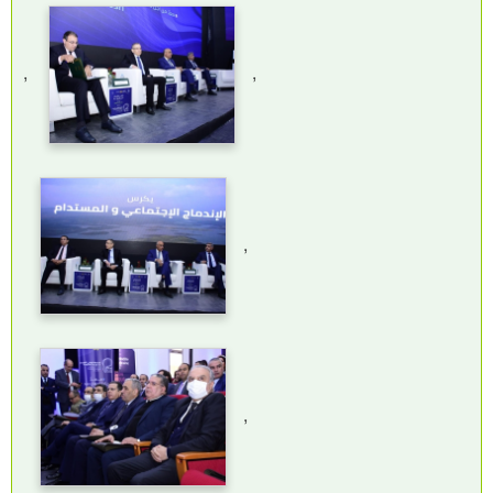
,
,
,
,