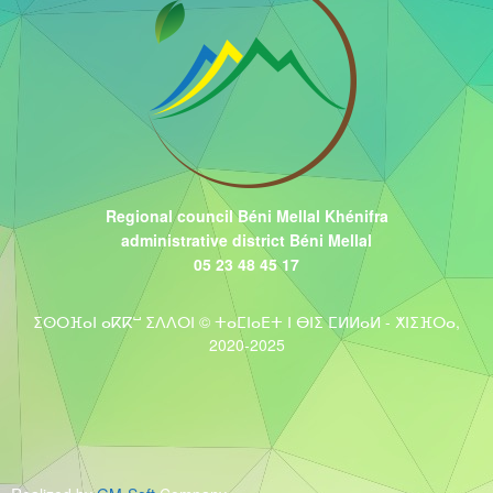
Regional council Béni Mellal Khénifra
administrative district Béni Mellal
05 23 48 45 17
ⵉⵙⵔⴼⴰⵏ ⴰⴽⴽⵯ ⵉⴷⴷⵔⵏ © ⵜⴰⵎⵏⴰⴹⵜ ⵏ ⴱⵏⵉ ⵎⵍⵍⴰⵍ - ⵅⵏⵉⴼⵔⴰ,
2020-2025