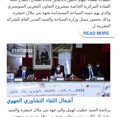
القيادة المركزية الخاصة بمشروع التعاون المغربي السويسري
والذي يهم تنمية السياحة المستدامة بجهة بني ملال-خنيفرة،
وذلك بحضور ممثل وزارة السياحة والسيد المدير العام للشركة
المغربية ل
READ MORE
21/01/2022
أشغال اللقاء التشاوري الجهوي
برئاسة السيد خطيب لهبيل والي جهة بني ملال خنيفرة والسيد
عادل البراكات رئيس مجلس جهة بني ملال خنيفرة، وبحضور