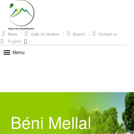
News
Calls for tenders
Search
Contact us
English
Menu
Béni Mellal