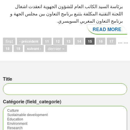
برئاسة السيد الكاتب العام للشؤون الجهوية انعقدت اشغال
اللجنة التقنية المكلفة بتتبع برنامج التعاون بين مجلس الجهة و
برنامج التعاون المغربي السويسري.
READ MORE
Pages
first
…
…
‹ précédent
11
12
13
14
15
16
17
dernier »
18
19
suivant ›
Title
Catégorie (field_categorie)