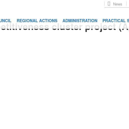
News
UNCIL
REGIONAL ACTIONS
ADMINISTRATION
PRACTICAL 
etitiveness cluster project (