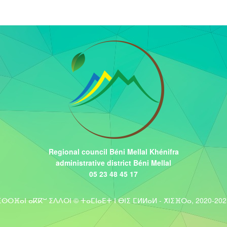
Regional council Béni Mellal Khénifra
administrative district Béni Mellal
05 23 48 45 17
ⵉⵙⵔⴼⴰⵏ ⴰⴽⴽⵯ ⵉⴷⴷⵔⵏ © ⵜⴰⵎⵏⴰⴹⵜ ⵏ ⴱⵏⵉ ⵎⵍⵍⴰⵍ - ⵅⵏⵉⴼⵔⴰ, 2020-202