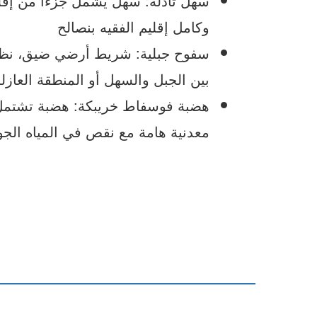
سهل تادلة: سهل يشمل جزءا من إقلي
وكامل إقليم الفقيه بنصالح
سفوح جبلية: شريط أرضي ضيق، نظري
بين الجبل والسهل أو المنطقة العازل
هضبة فوسفاط خريبكة: هضبة تشتمل
معدنية هامة مع نقص في المياه الجو