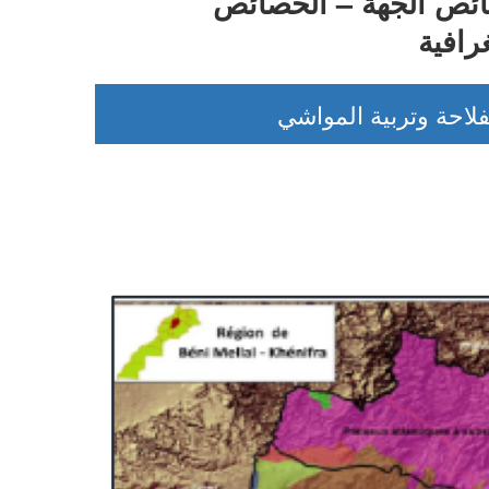
ئص الجهة – الخصائص
رافية