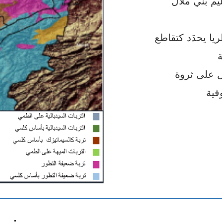
م بني ملال
ا يحدَد كتقاطع
ة
 على ثروة
فية