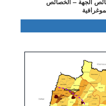
ئص الجهة – الخصائص
موغرافية