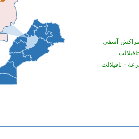
ومراكش آسفي
افيلالت
عة - تافيلالت