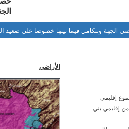
خصا
الجغ
الأراضي
موع إقليمي
من إقليمي بني