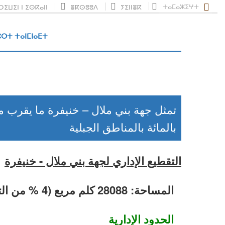
ⵜⴰⵎⴰⵣⵉⵖⵜ
ⵉⵡⵉⵏ ⵏ ⵉⵙⴽⴰⵏⵏ
ⴻⴽⵙⵓⵓⴷ
ⵢⵉⵏⵏⴻⴽ
ⵔⵜ ⵜⴰⵏⵎⵏⴰⴹⵜ
بالمائة بالمناطق الجبلية
التقطيع الإداري لجهة بني ملال - خنيفرة
المساحة: 28088 كلم مربع (4 % من التراب الوطني)
الحدود الإدارية