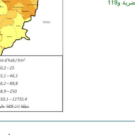
5 أقاليم و 135 جماعة ( ضمنها 16 حضرية و119