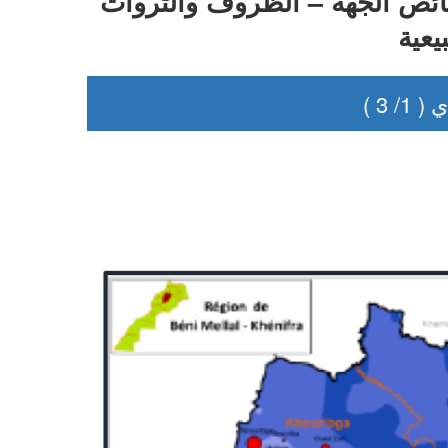
ئص الجهة – الظروف والثروات
يعية
3 )