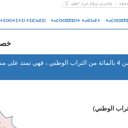
ⴰⴽⴽⵯ ⵎⴰⴷ ⵉⴳⴰⵏ ⴰⵎⴰⵢⵏⵓ
ⵜⵓⵜⵔ
ⵜⵉⵙⵔⵜⵉⵜⵉⵏ ⵜⵉⵏⵎⵏⴰⴹⵉⵏ
ⵜⴰⵎⵙⵙⵓⴳⵓⵔⵜ ⵜⴰⵏⵎⵏⴰⴹⵜ
ⵜⴰⵎⵙⵙⵓⴳⵓ
خصائ