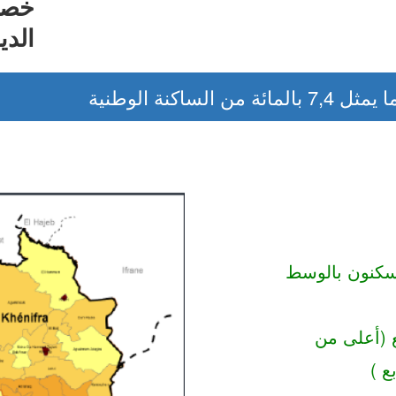
خصا
الدي
 ضمنهم 51 % يسكنون بالوسط
بع (أعلى من