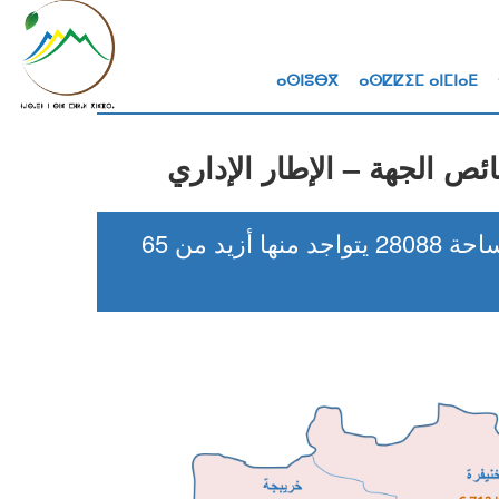
ⴰⵙⵏⵓⴱⴳ
ⴰⵙⵇⵇⵉⵎ ⴰⵏⵎⵏⴰⴹ
ص الجهة – الإطار الإداري
تمثل جهة بني ملال – خنيفرة ما يقرب من 4 بالمائة من التراب الوطني ، فهي تمتد على مساحة 28088 يتواجد منها أزيد من 65