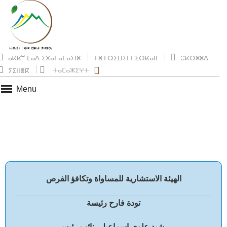
ⴰⴽⴽⵯ ⵎⴰⴷ ⵉⴳⴰⵏ ⴰⵎⴰⵢⵏⵓ
ⵜⵓⵜⵔⵉⵡⵉⵏ ⵏ ⵉⵙⴽⴰⵏⵏ
ⴻⴽⵙⵓⵓⴷ
ⵜⴰⵎⴰⵣⵉⵖⵜ
ⵢⵉⵏⵏⴻⴽ
Menu
الهيئة الاستشارية للمساواة وتكافؤ الفرص
تودة فارح رئيسة
رشيد علوي اسماعيلي نائب رئيس