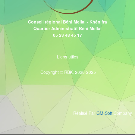
Conseil régional Béni Mellal - Khénifra
Quartier Administratif Béni Mellal
05 23 48 45 17
Liens utiles
Copyright © RBK, 2020-2025
Réalisé Par
GM-Soft
Company