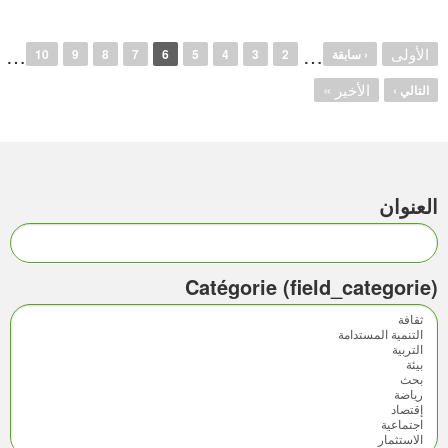
…
…
الأولى
‹ سابقة
2
3
4
5
6
7
8
9
10
الأخير »
التالي ›
العنوان
Catégorie (field_categorie)