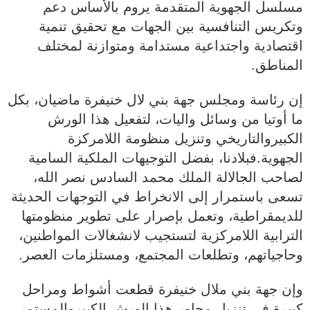
مسلسل الجهوية المتقدمة يروم بالأساس دعم
وتكريس التنافسية بين الجهات مع تحقيق تنمية
اقتصادية واجتداعية مستدامة ومتوازنة لمختلف
المناطق.
إن رئاسة ومجلس جهة بني لال خنيفرة ماضيان، بكل
ما أوتيا من وسائل واليات، لتفعيل هذا الورش
الكبيروالتاريخي وتنزيل منظومة اللامركزة
الجهوية.فبلادنا، بفضل التوجيهات الملكية السامية
لصاحب الجالالة الملك محمد السادس نصر الله،
تسعى باستمرار إلى الانخراط في التوجهات الحديثة
للديمقراطية، وتعمل بإصرار على تطوير منظومتها
الترابية اللامركزية لتستجيب لانشغالات المواطنين،
وحاجياتهم، وتطلعات المجتمع، ومستلزمات العصر.
وإن جهة بني ملال خنيفرة قطعت أشواط ومراحل
كبيرة في تنزيل محاور هذا الورش الكبيروالمستمر،