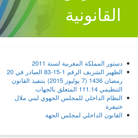
القانونية
دستور المملكة المغربية لسنة 2011
الظهير الشريف الرقم 1-15-83 الصادر في 20
رمضان 1436 (7 يوليوز 2015) بتنفيذ القانون
التنظيمي 111.14 المتعلق بالجهات
النظام الداخلي للمجلس الجهوي لبني ملال
خنيفرة
القانون الداخلي لمجلس الجهة