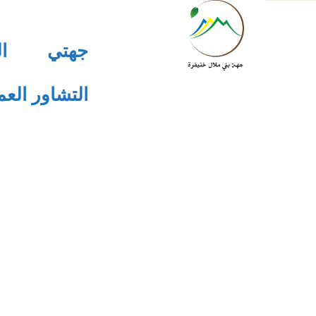
جهتي
ا
التشاور الع