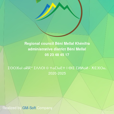
Regional council Béni Mellal Khénifra
administrative district Béni Mellal
05 23 48 45 17
ⵉⵙⵔⴼⴰⵏ ⴰⴽⴽⵯ ⵉⴷⴷⵔⵏ © ⵜⴰⵎⵏⴰⴹⵜ ⵏ ⴱⵏⵉ ⵎⵍⵍⴰⵍ - ⵅⵏⵉⴼⵔⴰ,
2020-2025
Realized by
GM-Soft
Company