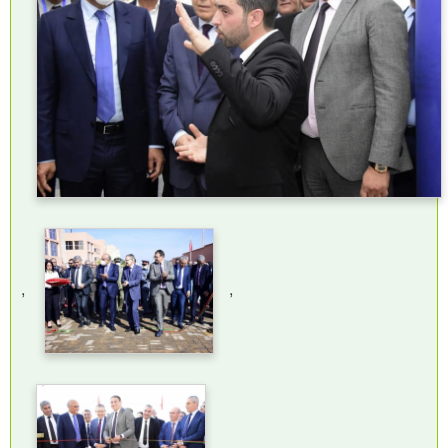
,
,
,