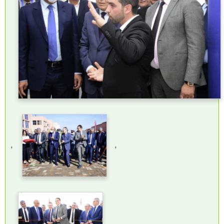
,
,
,