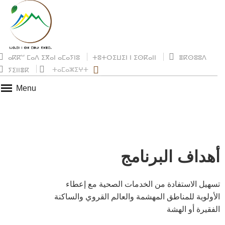
ⴰⴽⴽⵯ ⵎⴰⴷ ⵉⴳⴰⵏ ⴰⵎⴰⵢⵏⵓ
ⵜⵓⵜⵔⵉⵡⵉⵏ ⵏ ⵉⵙⴽⴰⵏⵏ
ⴻⴽⵙⵓⵓⴷ
ⵜⴰⵎⴰⵣⵉⵖⵜ
ⵢⵉⵏⵏⴻⴽ
Menu
أهداف البرنامج
تسهيل الاستفادة من الخدمات الصحية مع إعطاء
الأولوية للمناطق المهشمة والعالم القروي والساكنة
الفقيرة أو الهشة