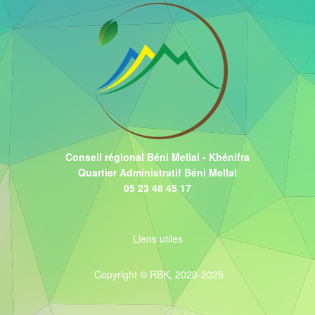
Conseil régional Béni Mellal - Khénifra
Quartier Administratif Béni Mellal
05 23 48 45 17
Liens utiles
Copyright © RBK, 2020-2025