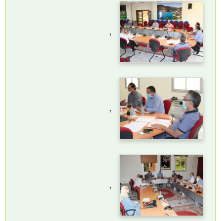
,
,
,