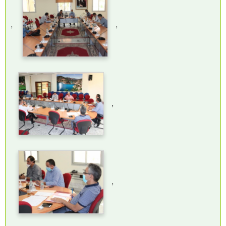
,
,
,
,