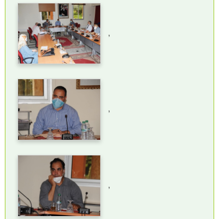
,
,
,