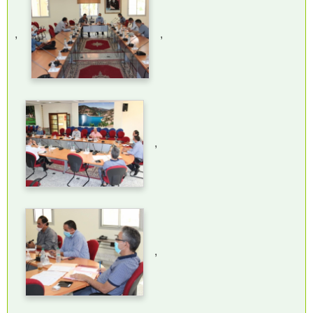
,
,
,
,