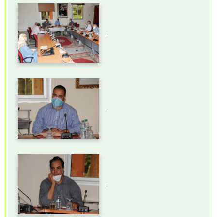
,
,
,