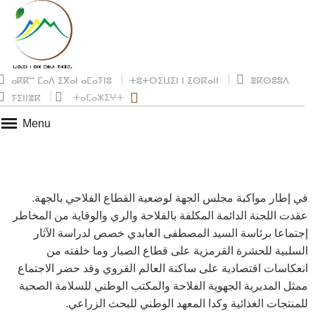
ⴰⴽⴽⵯ ⵎⴰⴷ ⵉⴳⴰⵏ ⴰⵎⴰⵢⵏⵓ
ⵜⵓⵜⵔⵉⵡⵉⵏ ⵏ ⵉⵙⴽⴰⵏⵏ
ⴻⴽⵙⵓⵓⴷ
ⵜⴰⵎⴰⵣⵉⵖⵜ
ⵢⵉⵏⵏⴻⴽ
Menu
في إطار مواكبة مجلس الجهة لوضعية القطاع الفلاحي بالجهة.
عقدت اللجنة الدائمة المكلفة بالفلاحة والري والوقاية من المخاطر
إجتماعا برئاسة السيد المصطفى العابدي خصص لدراسة الآثار
السلبية للحشرة القرمزية على قطاع الصبار وما خلفته من
انعكاسات اقتصادية على ساكنة العالم القروي وقد حضر الاجتماع
ممثل المديرية الجهوية الفلاحة والمكتب الوطني للسلامة الصحية
للمنتجات الغذائية وكدا المعهد الوطني للبحث الزراعي.