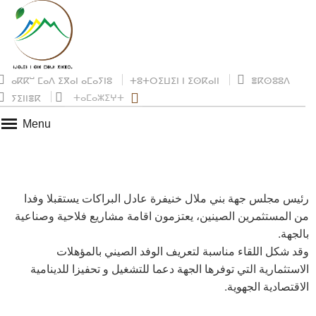
ⴰⴽⴽⵯ ⵎⴰⴷ ⵉⴳⴰⵏ ⴰⵎⴰⵢⵏⵓ
ⵜⵓⵜⵔⵉⵡⵉⵏ ⵏ ⵉⵙⴽⴰⵏⵏ
ⴻⴽⵙⵓⵓⴷ
ⵜⴰⵎⴰⵣⵉⵖⵜ
ⵢⵉⵏⵏⴻⴽ
Menu
رئيس مجلس جهة بني ملال خنيفرة عادل البراكات يستقبلا وفدا
من المستثمرين الصينين، يعتزمون اقامة مشاريع فلاحية وصناعية
بالجهة.
وقد شكل اللقاء مناسبة لتعريف الوفد الصيني بالمؤهلات
الاستثمارية التي توفرها الجهة دعما للتشغيل و تحفيزا للدينامية
الاقتصادية الجهوية.