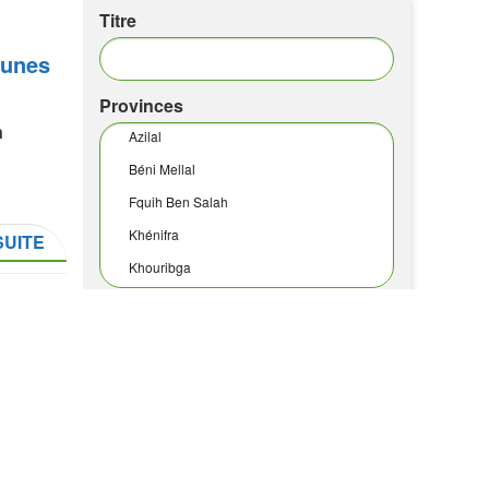
Titre
eunes
Provinces
n
Azilal
Béni Mellal
Fquih Ben Salah
Khénifra
SUITE
Khouribga
Trier par
Ordre
 ce
Date
Desc
la
SUITE