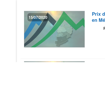
Prix 
15/07/2020
en Mé
Appel
30/06/2020
L’AFD a
nouveau 
Banque 
collect