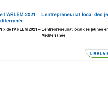
de l’ARLEM 2021 – L’entrepreneuriat local des j
diterranée
Prix de l’ARLEM 2021 – L’entrepreneuriat local des jeunes e
Méditerranée
LIRE LA 
 à candidatures 5 ème édition
ème
 décidé de lancer l’appel à candidatures pour la 5
édition de
dispositif de formation dont l’élaboration a été cofinancée par 
Mondiale via le PPIAF, consacré à la
stratégie financière des
ivités locales
:
LIRE LA 