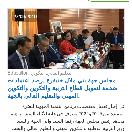
27/09/2019
Education
,
التكوين
,
التعليم العالي
مجلس جهة بني ملال خنيفرة يرصد اعتمادات
ضخمة لتمويل قطاع التربية والتكوين والتكوين
المهني والتعليم العالي بالجهة.
في إطار تفعيل مقتضيات برنامج التنمية الجهوية للفترة
الممتدة بين 2019و2021 يشرف في هاته الأثناء السيد ابراهيم
مجاهد رئيس مجلس الجهة رفقة السيد والي الجهة والسيد
وزير التربية الوطنية والتكوين المهني والتعليم العالي والبحث