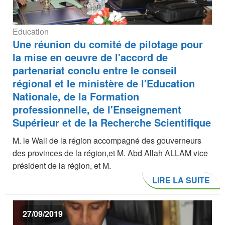
Education
Une réunion du comité de pilotage pour
la mise en oeuvre de l'accord de
partenariat conclu entre le conseil
régional et le ministère de l'Education
Nationale, de la Formation
professionnelle, de l'Enseignement
Supérieur et de la Recherche Scientifique
M. le Wali de la région accompagné des gouverneurs
des provinces de la région,et M. Abd Allah ALLAM vice
président de la région, et M.
LIRE LA SUITE
27/09/2019