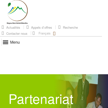
Actualités
Appels d`offres
Recherche
Français
Contacter nous
Menu
Partenariat