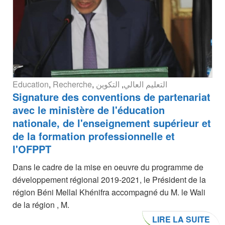
Education
,
Recherche
,
التكوين
,
التعليم العالي
Signature des conventions de partenariat
avec le ministère de l'éducation
nationale, de l'enseignement supérieur et
de la formation professionnelle et
l'OFPPT
Dans le cadre de la mise en oeuvre du programme de
développement régional 2019-2021, le Président de la
région Béni Mellal Khénifra accompagné du M. le Wali
de la région , M.
LIRE LA SUITE