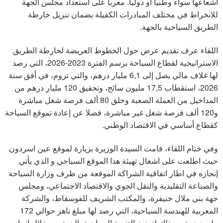
اشعاعها سواء وطنيا أو دوليا. معربا على استعداد مجلس الجهة
للانخراط في مختلف المبادرات الكفيلة بضمان تنزيل خارطة
الطريق السياحية بالجهة.
اللقاء عرف تقديم عرض حول الخطوط العريضة لخارطة الطريق
الاستراتيجية لقطاع السياحة برسم الفترة 2023-2026، التي رصد
لها غلاف مالي يصل إلى 6,1 مليار درهم، والتي تروم، في أفق سنة
2026، استقطاب 17,5 مليون سائح، وتحقيق 120 مليار درهم من
المداخيل من العملة الصعبة وخلق 80 ألف فرصة شغل مباشرة
و120 ألف فرصة شغل غير مباشرة، فضلا عن إعادة تموقع السياحة
كقطاع أساسي في الاقتصاد الوطني.
وفي ختام اللقاء، قامت السيدة الوزيرة بزيارة لموقع عين اسردون
حيث اطلعت على اشغال تهيئة هذا الموقع السياحي و الذي يأتي
إنجازه في اطار اتفاقية الشراكة الموقعة من طرف وزارة السياحة
والصناعة التقليدية والنقل الجوي والاقتصاد الاجتماعي، ومجلس
جهة بني ملال خنيفرة، والمكتب الشريف للفوسفاط، والشركة
المغربية للهندسة السياحية، التي رصد لها مبلغ ناهز حوالي 172
مليون درهم، وذلك لتعزيز التنمية السياحية بالجهة من خلال إنجاز