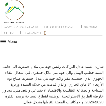
ⴰⴽⴽⵯ ⵎⴰⴷ ⵉⴳⴰⵏ ⴰⵎⴰⵢⵏⵓ
ⵜⵓⵜⵔⵉⵡⵉⵏ ⵏ ⵉⵙⴽⴰⵏⵏ
ⴻⴽⵙⵓⵓⴷ
ⵜⴰⵎⴰⵣⵉⵖⵜ
ⵢⵉⵏⵏⴻⴽ
Menu
شارك السيد عادل البراكات رئيس جهة بني ملال-خنيفرة، الى جانب
السيد خطيب الهبيل والي جهة بني ملال-خنيفرة، في اشغال اللقاء
الجهوي الذي احتضنته مقر ولاية جهة بني ملال خنيفرة، صباح يوم
الأربعاء 31 ماي الجاري، والذي قدمت من خلاله السيدة وزيرة
السياحة والصناعة التقليدية والاقتصاد الاجتماعي والتضامني، محاور
خارطة الطريق الاستراتيجية الوطنية لقطاع السياحة برسم الفترة
2023-2026، والامكانيات المعبئة لتنزيلها بشكل فعال.