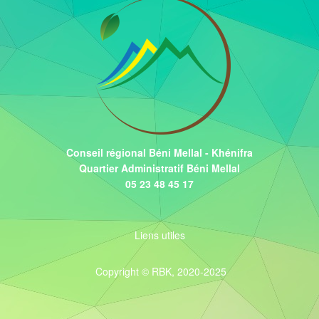
Conseil régional Béni Mellal - Khénifra
Quartier Administratif Béni Mellal
05 23 48 45 17
Liens utiles
Copyright © RBK, 2020-2025