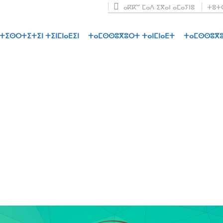
ⴰⴽⴽⵯ ⵎⴰⴷ ⵉⴳⴰⵏ ⴰⵎⴰⵢⵏⵓ
ⵜⵓⵜⵔ
ⵜⵉⵙⵔⵜⵉⵜⵉⵏ ⵜⵉⵏⵎⵏⴰⴹⵉⵏ
ⵜⴰⵎⵙⵙⵓⴳⵓⵔⵜ ⵜⴰⵏⵎⵏⴰⴹⵜ
ⵜⴰⵎⵙⵙⵓⴳⵓ