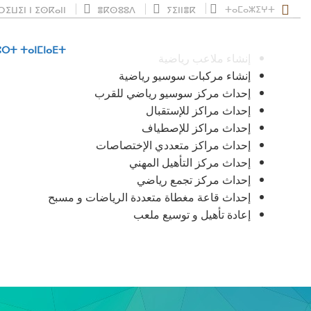
ⵜⴰⵎⴰⵣⵉⵖⵜ
ⵉⵡⵉⵏ ⵏ ⵉⵙⴽⴰⵏⵏ
ⴻⴽⵙⵓⵓⴷ
ⵢⵉⵏⵏⴻⴽ
ⵔⵜ ⵜⴰⵏⵎⵏⴰⴹⵜ
إنشاء ملاعب رياضية
إنشاء مركبات سوسيو رياضية
إحداث مركز سوسيو رياضي للقرب
إحداث مراكز للإستقبال
إحداث مراكز للإصطياف
إحداث مراكز متعددي الإختصاصات
إحداث مركز التأهيل المهني
إحداث مركز تجمع رياضي
إحداث قاعة مغطاة متعددة الرياضات و مسبح
إعادة تأهيل و توسيع ملعب