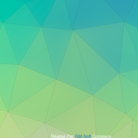
Réalisé Par
GM-Soft
Company