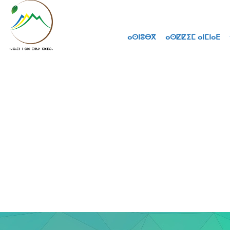
ⴰⵙⵏⵓⴱⴳ
ⴰⵙⵇⵇⵉⵎ ⴰⵏⵎⵏⴰⴹ