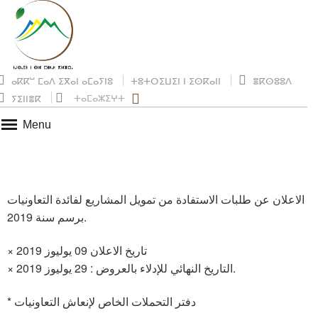
ⴰⴽⴽⵯ ⵎⴰⴷ ⵉⴳⴰⵏ ⴰⵎⴰⵢⵏⵓ
ⵜⵓⵜⵔⵉⵡⵉⵏ ⵏ ⵉⵙⴽⴰⵏⵏ
ⴻⴽⵙⵓⵓⴷ
ⵜⴰⵎⴰⵣⵉⵖⵜ
ⵢⵉⵏⵏⴻⴽ
Menu
الاعلان عن طلبات الاستفادة من تمويل المشاريع لفائدة التعاونيات
برسم سنة 2019.
× تاريخ الاعلان 09 يوليوز 2019
× التاريخ النهائي للإدلاء بالعروض : 29 يوليوز 2019.
* دفتر التحملات الخاص لإنعاش التعاونيات