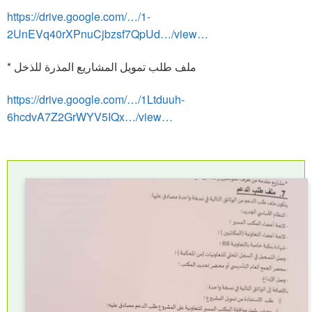
https://drive.google.com/…/1-
2UnEVq40rXPnuCjbzsf7QpUd…/view…
* ملف طلب تمويل المشاريع المذرة للذخل
https://drive.google.com/…/1Ltduuh-
6hcdvA7Z2GrWYV5IQx…/view…