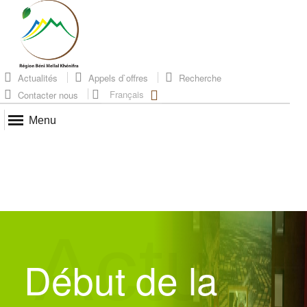
Actualités
Appels d`offres
Recherche
Français
Contacter nous
Menu
Actuali
Début de la