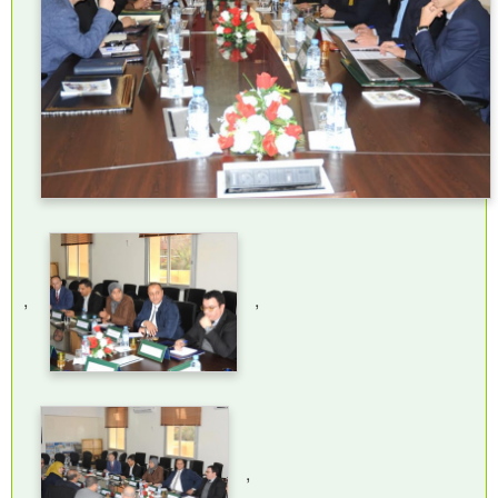
,
,
,