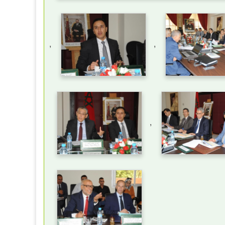
,
,
,