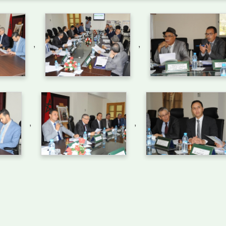
,
,
,
,