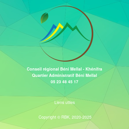
Conseil régional Béni Mellal - Khénifra
Quartier Administratif Béni Mellal
05 23 48 45 17
Liens utiles
Copyright © RBK, 2020-2025