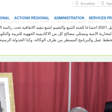
Actualités
Appe
IONAL
ACTIONS RÉGIONAL
ADMINISTRATION
SERVICES P
تنفيذ المخطط الجهوي لبرنامج محاربة الامية المبرمة بين مجلس الجهة، 
المادة الخامسة والسادسة منها، انعقد يومه الثلاثاء 13 ابريل 2021 اجتماعا للجنة التتبع والتقييم لت
محاربة الامية وممثلي مصالح كل من الاكاديمية الجهوية للتربية والتكوين
 عمل والبرنامج المسطر من طرف الوكالة، وكذا الجدولة الزمنية م