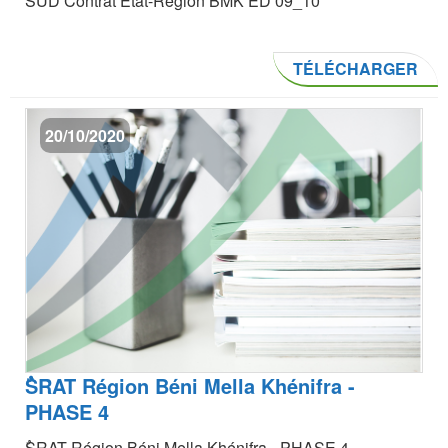
SUD Contrat Etat-Région BMK ED 09_10
TÉLÉCHARGER
20/10/2020
ٌSRAT Région Béni Mella Khénifra -
PHASE 4
ٌSRAT Région Béni Mella Khénifra - PHASE 4